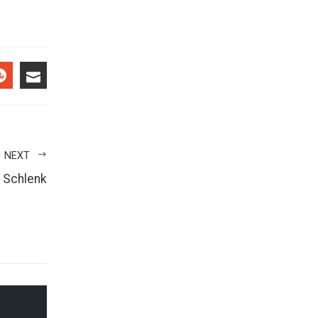
EREST
STUMBLEUPON
EMAIL
NEXT
 Schlenk