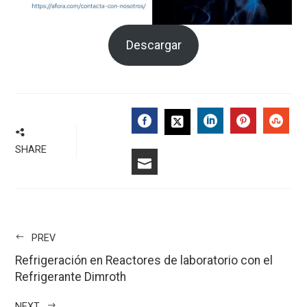
Descargar
FACEBOOK
LINKEDIN
PINTERE
STU
TWITTER
SHARE
EMAIL
PREV
Refrigeración en Reactores de laboratorio con el
Refrigerante Dimroth
NEXT